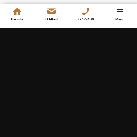
Facebook
Trustpilot
Forside
Få tilbud
27 57 41 29​
Menu
Google
Indhent et tilbud
Udfyld formularen, og få et uforpligtende tilbud på dit
næste projekt eller få besvaret eventuelle spørgsmål.
Så vender vi tilbage hurtigst muligt. ​