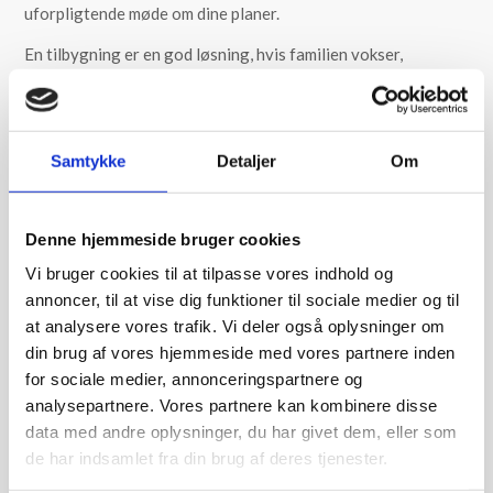
uforpligtende møde om dine planer.
En tilbygning er en god løsning, hvis familien vokser,
behovene ændrer sig, eller du bare vil udnytte boligens
muligheder bedre. Hos os får du hjælp til hele processen – fra
de første tanker til det færdige byggeri. Vi bygger med
respekt for det eksisterende og sikrer, at det nye falder
Samtykke
Detaljer
Om
naturligt ind i det, der allerede er.
Du kan forvente:
Denne hjemmeside bruger cookies
En gennemarbejdet og realistisk plan
Vi bruger cookies til at tilpasse vores indhold og
annoncer, til at vise dig funktioner til sociale medier og til
Fast kontaktperson under hele forløbet
at analysere vores trafik. Vi deler også oplysninger om
Fokus på materialer, funktion og helhed
din brug af vores hjemmeside med vores partnere inden
Klar kommunikation og tæt dialog
for sociale medier, annonceringspartnere og
analysepartnere. Vores partnere kan kombinere disse
Uanset om du ønsker en ny stue, et ekstra værelse eller en
data med andre oplysninger, du har givet dem, eller som
større udvidelse, tilpasser vi din tilbygning til både behov og
de har indsamlet fra din brug af deres tjenester.
boligtype.